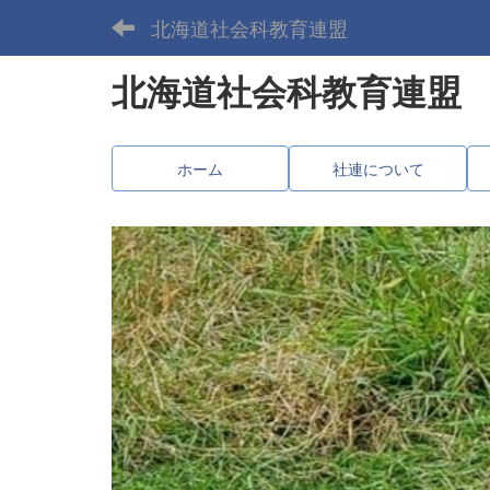
北海道社会科教育連盟
北海道社会科教育連盟
ホーム
社連について
p
r
e
v
i
o
u
s