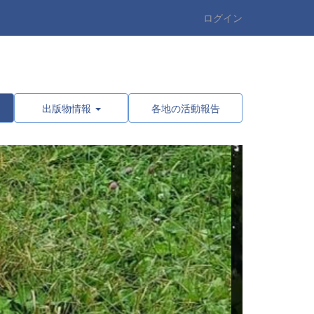
ログイン
出版物情報
各地の活動報告
n
e
x
t