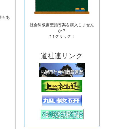
演もあ
社会科板書型指導案を購入しません
か？
↑↑クリック！
道社連リンク