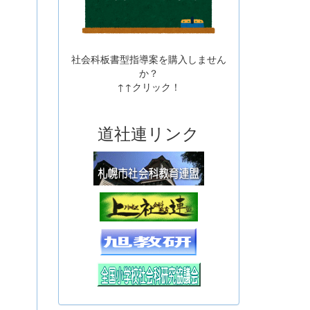
社会科板書型指導案を購入しません
か？
↑↑クリック！
道社連リンク