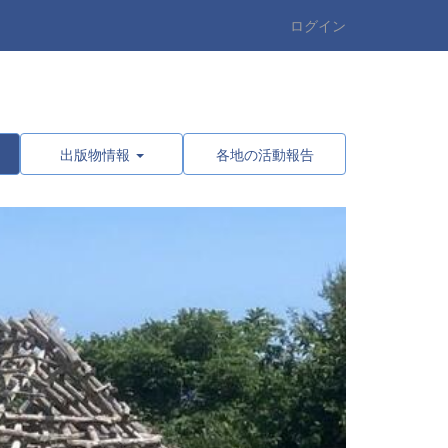
ログイン
出版物情報
各地の活動報告
n
e
x
t