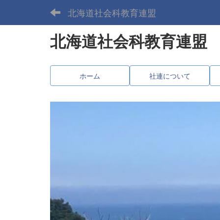
北海道社会科教育連盟
北海道社会科教育連盟
ホーム
社連について
p
r
e
v
i
o
u
s