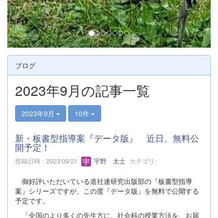
ブログ
2023年9月の記事一覧
2023年9月
10件
新・板書型指導案『データ版』 近日、無料公
開予定！
投稿日時 : 2023/09/21
宇野 太士
カテゴリ:
御好評いただいている道社連研究出版部の『板書型指導
案』シリーズですが、この度『データ版』を無料で公開する
予定です。
「全国のより多くの先生方に、社会科の授業方法を、お届