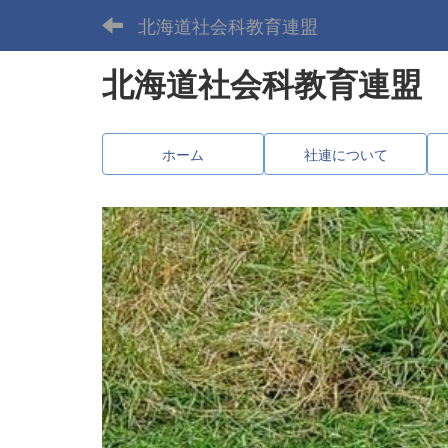
北海道社会科教育連盟
北海道社会科教育連盟
ホーム
社連について
p
r
e
v
i
o
u
s