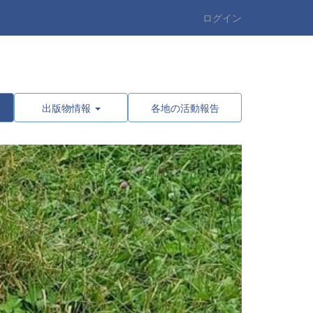
ログイン
出版物情報
各地の活動報告
n
e
x
t