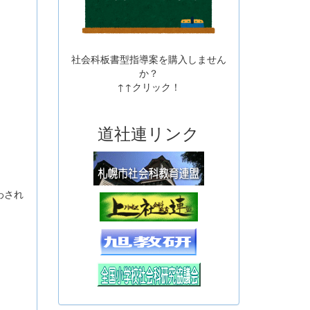
社会科板書型指導案を購入しません
か？
↑↑クリック！
道社連リンク
わされ