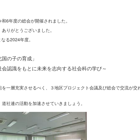
令和6年度の総会が開催されました。
、ありがとうございました。
となる2024年度。
北国の子の育成」
社会認識をもとに未来を志向する社会科の学び～
組を一層充実させるべく、３地区プロジェクト会議及び総会で交流が交
、道社連の活動を加速させていきましょう。