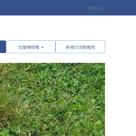
ログイン
出版物情報
各地の活動報告
n
e
x
t