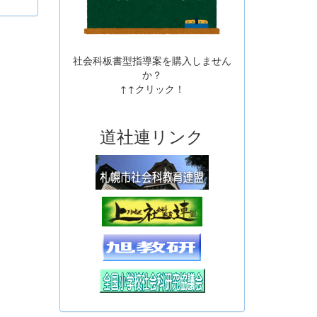
社会科板書型指導案を購入しません
か？
↑↑クリック！
道社連リンク