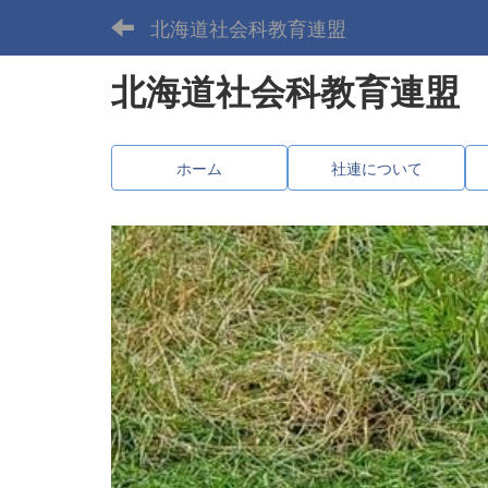
北海道社会科教育連盟
北海道社会科教育連盟
ホーム
社連について
p
r
e
v
i
o
u
s