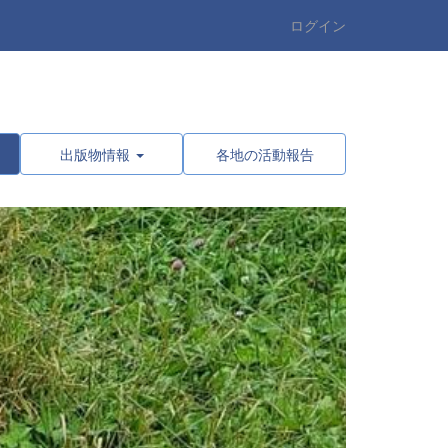
ログイン
出版物情報
各地の活動報告
n
e
x
t