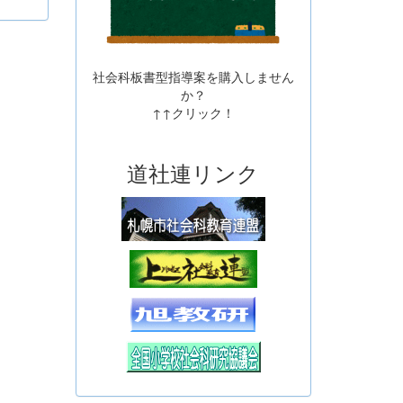
社会科板書型指導案を購入しません
か？
↑↑クリック！
道社連リンク