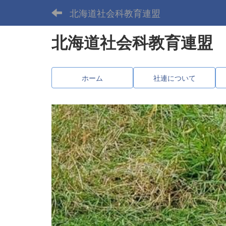
北海道社会科教育連盟
北海道社会科教育連盟
ホーム
社連について
p
r
e
v
i
o
u
s